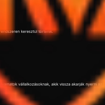
endszeren keresztül történik.
lyamatok vállalkozásoknak, akik vissza akarják nyerni az i