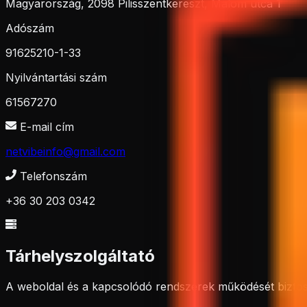
Magyarország, 2098 Pilisszentkereszt, Malom utca 1
Adószám
91625210-1-33
Nyilvántartási szám
61567270
E-mail cím
netvibeinfo@gmail.com
Telefonszám
+36 30 203 0342
Tárhelyszolgáltató
A weboldal és a kapcsolódó rendszerek működését biztosító