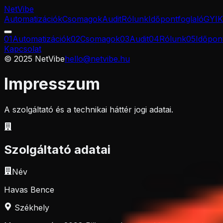
Net
Vibe
Automatizációk
Csomagok
Audit
Rólunk
Időpontfoglaló
GYIK
0
1
Automatizációk
0
2
Csomagok
0
3
Audit
0
4
Rólunk
0
5
Időpon
Kapcsolat
© 2025 NetVibe
hello@netvibe.hu
Impresszum
A szolgáltató és a technikai háttér jogi adatai.
Szolgáltató adatai
Név
Havas Bence
Székhely