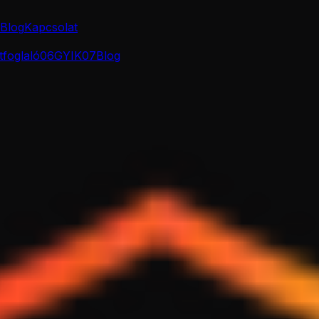
Blog
Kapcsolat
tfoglaló
0
6
GYIK
0
7
Blog