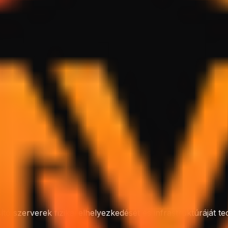
 szerverek fizikai elhelyezkedését és infrastruktúráját tec