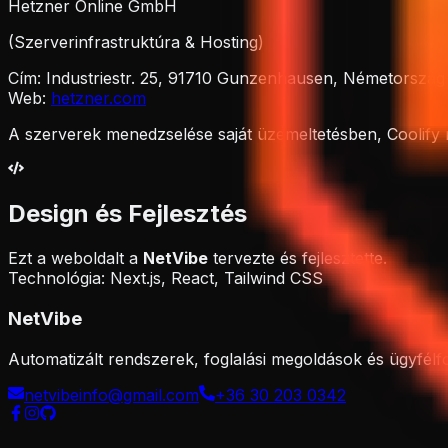
Hetzner Online GmbH
(Szerverinfrastruktúra & Hosting)
Cím: Industriestr. 25, 91710 Gunzenhausen, Németország
Web:
hetzner.com
A szerverek menedzselése saját üzemeltetésben, Coolify r
Design és Fejlesztés
Ezt a weboldalt a
NetVibe
tervezte és fejlesztette.
Technológia: Next.js, React, Tailwind CSS
NetVibe
Automatizált rendszerek, foglalási megoldások és ügyfélfo
netvibeinfo@gmail.com
+36 30 203 0342